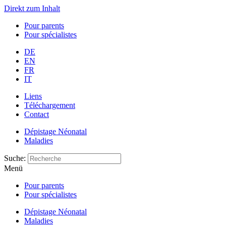
Direkt zum Inhalt
Pour parents
Pour spécialistes
DE
EN
FR
IT
Liens
Téléchargement
Contact
Dépistage Néonatal
Maladies
Suche:
Menü
Pour parents
Pour spécialistes
Dépistage Néonatal
Maladies